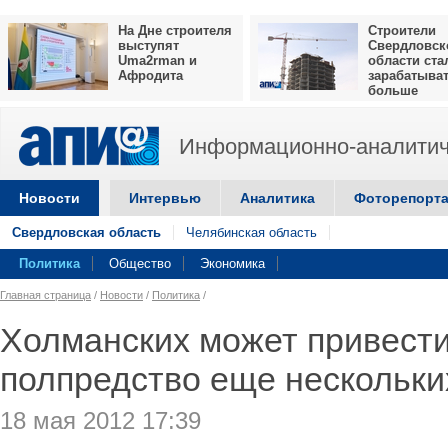
На Дне строителя
Строители
выступят
Свердловск
Uma2rman и
области ста
Афродита
зарабатыва
больше
Информационно-аналитич
Новости
Интервью
Аналитика
Фоторепорт
Свердловская область
Челябинская область
Политика
Общество
Экономика
Главная страница
/
Новости
/
Политика
/
Холманских может привести
полпредство еще нескольки
18 мая 2012 17:39