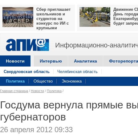
Сбер приглашает
Движение С
школьников и
День города
студентов на
Екатеринбу
конкурс по ИИ с
будет запр
крупными
призами
Информационно-аналитич
Новости
Интервью
Аналитика
Фоторепорт
Свердловская область
Челябинская область
Политика
Общество
Экономика
Главная страница
/
Новости
/
Политика
/
Госдума вернула прямые в
губернаторов
26 апреля 2012 09:33