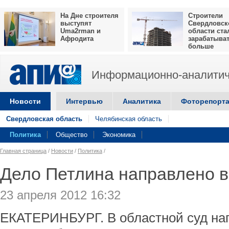
На Дне строителя
Строители
выступят
Свердловск
Uma2rman и
области ста
Афродита
зарабатыва
больше
Информационно-аналитич
Новости
Интервью
Аналитика
Фоторепорт
Свердловская область
Челябинская область
Политика
Общество
Экономика
Главная страница
/
Новости
/
Политика
/
Дело Петлина направлено в
23 апреля 2012 16:32
ЕКАТЕРИНБУРГ. В областной суд на