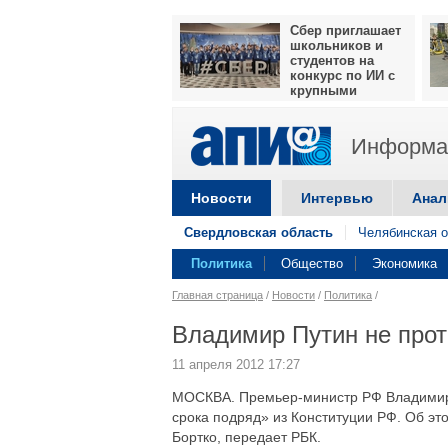
Сбер приглашает
школьников и
студентов на
конкурс по ИИ с
крупными
призами
Информац
Новости
Интервью
Анал
Свердловская область
Челябинская о
Политика
Общество
Экономика
Главная страница
/
Новости
/
Политика
/
Владимир Путин не прот
11 апреля 2012 17:27
МОСКВА. Премьер-министр РФ Владимир 
срока подряд» из Конституции РФ. Об эт
Бортко, передает РБК.