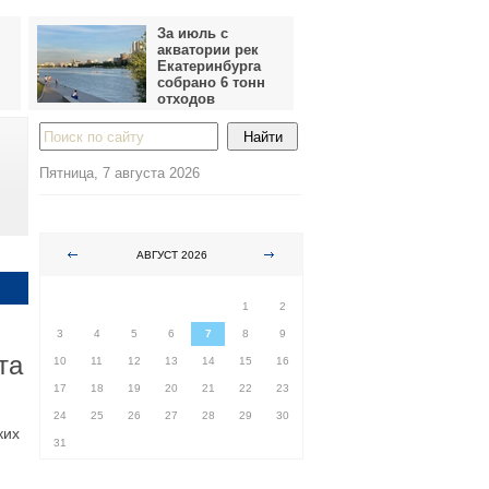
За июль с
акватории рек
Екатеринбурга
собрано 6 тонн
отходов
Пятница, 7 августа 2026
АВГУСТ 2026
ПН
ВТ
СР
ЧТ
ПТ
СБ
ВС
1
2
3
4
5
6
7
8
9
та
10
11
12
13
14
15
16
17
18
19
20
21
22
23
24
25
26
27
28
29
30
ких
31