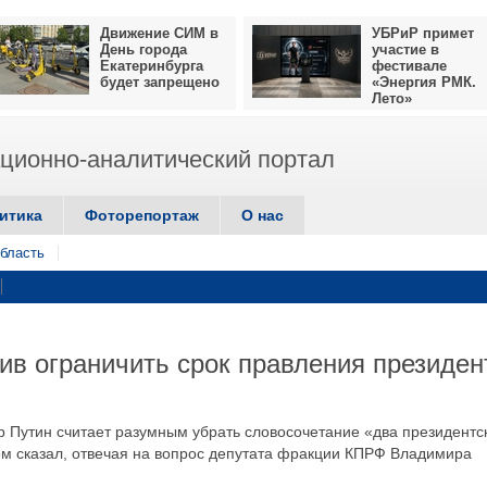
Движение СИМ в
УБРиР примет
День города
участие в
Екатеринбурга
фестивале
будет запрещено
«Энергия РМК.
Лето»
ионно-аналитический портал
итика
Фоторепортаж
О нас
бласть
ив ограничить срок правления президен
Путин считает разумным убрать словосочетание «два президентс
ом сказал, отвечая на вопрос депутата фракции КПРФ Владимира