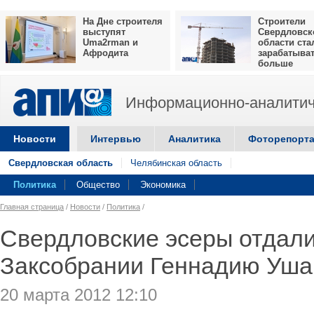
На Дне строителя
Строители
выступят
Свердловск
Uma2rman и
области ста
Афродита
зарабатыва
больше
Информационно-аналитич
Новости
Интервью
Аналитика
Фоторепорт
Свердловская область
Челябинская область
Политика
Общество
Экономика
Главная страница
/
Новости
/
Политика
/
Свердловские эсеры отдали
Заксобрании Геннадию Уша
20 марта 2012 12:10