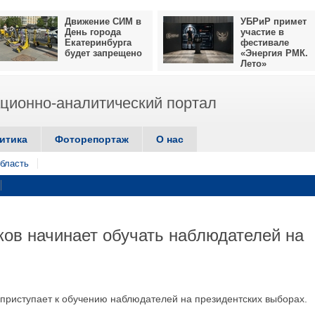
Движение СИМ в
УБРиР примет
День города
участие в
Екатеринбурга
фестивале
будет запрещено
«Энергия РМК.
Лето»
ионно-аналитический портал
итика
Фоторепортаж
О нас
бласть
ов начинает обучать наблюдателей на
риступает к обучению наблюдателей на президентских выборах.