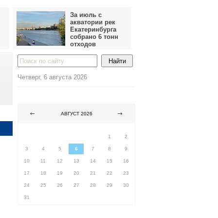
За июль с
акватории рек
Екатеринбурга
собрано 6 тонн
отходов
Четверг, 6 августа 2026
АВГУСТ 2026
ПН
ВТ
СР
ЧТ
ПТ
СБ
ВС
1
2
3
4
5
6
7
8
9
10
11
12
13
14
15
16
17
18
19
20
21
22
23
24
25
26
27
28
29
30
31