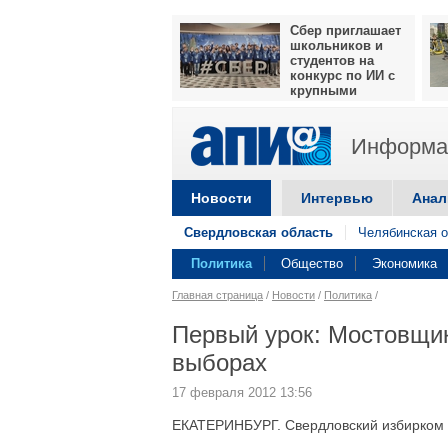
Сбер приглашает
школьников и
студентов на
конкурс по ИИ с
крупными
призами
Информац
Новости
Интервью
Анал
Свердловская область
Челябинская о
Политика
Общество
Экономика
Главная страница
/
Новости
/
Политика
/
Первый урок: Мостовщик
выборах
17 февраля 2012 13:56
ЕКАТЕРИНБУРГ. Свердловский избирком п