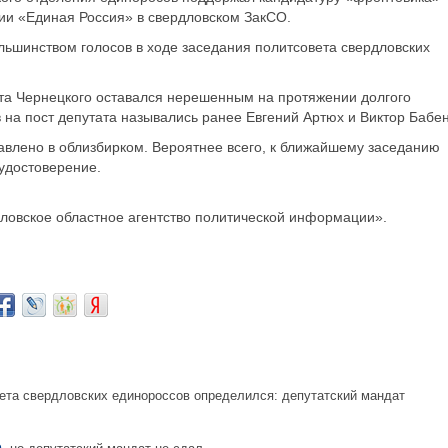
ии «Единая Россия» в свердловском ЗакСО.
льшинством голосов в ходе заседания политсовета свердловских
та Чернецкого оставался нерешенным на протяжении долгого
на пост депутата назывались ранее Евгений Артюх и Виктор Бабен
авлено в облизбирком. Вероятнее всего, к ближайшему заседанию
удостоверение.
овское областное агентство политической информации».
та свердловских единороссов определился: депутатский мандат