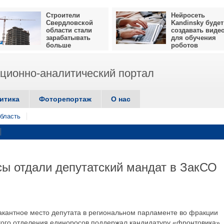
Строители
Нейросеть
Свердловской
Kandinsky будет
области стали
создавать виде
зарабатывать
для обучения
больше
роботов
ионно-аналитический портал
итика
Фоторепортаж
О нас
бласть
ы отдали депутатский мандат в ЗакСО
кантное место депутата в региональном парламенте во фракции
кого отделения единоросов поддержал кандидатуру «фронтовика»