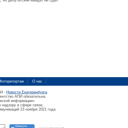
Ф
, но депутатский мандат не сдал
Фоторепортаж
О нас
ПИ -
Новости Екатеринбурга
гентство АПИ обязательна.
ческой информации»
 надзору в сфере связи,
муникаций 23 ноября 2021 года.