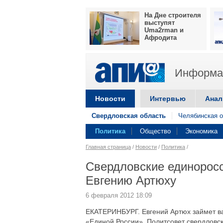
На Дне строителя
выступят
Uma2rman и
Афродита
Информац
Новости
Интервью
Анал
Свердловская область
Челябинская о
Политика
Общество
Экономика
Главная страница
/
Новости
/
Политика
/
Свердловские единоросс
Евгению Артюху
6 февраля 2012 18:09
ЕКАТЕРИНБУРГ. Евгений Артюх займет ва
«Единой России». Политсовет свердловс