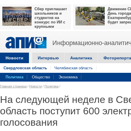
Сбер приглашает
Движение С
школьников и
День города
студентов на
Екатеринбу
конкурс по ИИ с
будет запр
крупными
призами
Информационно-аналитич
Новости
Интервью
Аналитика
Фоторепорт
Свердловская область
Челябинская область
Политика
Общество
Экономика
Главная страница
/
Новости
/
Политика
/
На следующей неделе в Св
область поступит 600 элек
голосования