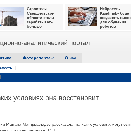
Строители
Нейросеть
Свердловской
Kandinsky будет
области стали
создавать виде
зарабатывать
для обучения
больше
роботов
ионно-аналитический портал
итика
Фоторепортаж
О нас
бласть
аких условиях она восстановит
ии Манана Манджгаладзе рассказала, на каких условиях могут быт
ия с Россией, передает РБК.