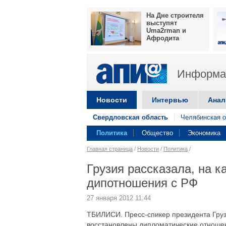
На Дне строителя
выступят
Uma2rman и
Афродита
Информац
Новости
Интервью
Анал
Свердловская область
Челябинская о
Политика
Общество
Экономика
Главная страница
/
Новости
/
Политика
/
Грузия рассказала, на к
дипотношения с РФ
27 января 2012 11:44
ТБИЛИСИ. Пресс-спикер президента Груз
восстановлены дипломатические отношен