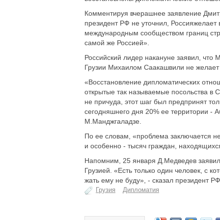
Комментируя вчерашнее заявление Дмитр
президент РФ не уточнил, Россияжелает 
международным сообществом границ стра
самой же Россией».
Российский лидер накануне заявил, что 
Грузии Михаилом Саакашвили не желает 
«Восстановление дипломатических отноше
открытые так называемые посольства в С
не причуда, этот шаг был предпринят тол
сегодняшнего дня 20% ее территории - А
М.Манджгаладзе.
По ее словам, «проблема заключается не
и особенно - тысяч граждан, находящихся
Напомним, 25 января Д.Медведев заявил
Грузией. «Есть только один человек, с ко
жать ему не буду», - сказал президент Р
Грузия
Дипломатия