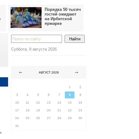
Порядка 50 тысяч
гостей ожидают
о
на Ирбитской
ярмарке
Суббота, 8 августа 2026
АВГУСТ 2026
ПН
ВТ
СР
ЧТ
ПТ
СБ
ВС
1
2
3
4
5
6
7
8
9
10
11
12
13
14
15
16
17
18
19
20
21
22
23
24
25
26
27
28
29
30
31
ь