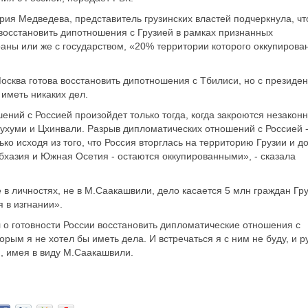
ия Медведева, представитель грузинских властей подчеркнула, чт
восстановить дипотношения с Грузией в рамках признанных
ны или же с государством, «20% территории которого оккупирова
Москва готова восстановить дипотношения с Тбилиси, но с президе
иметь никаких дел.
ний с Россией произойдет только тогда, когда закроются незакон
ухуми и Цхинвали. Разрыв дипломатических отношений с Россией -
ько исходя из того, что Россия вторглась на территорию Грузии и д
бхазия и Южная Осетия - остаются оккупированными», - сказала
 в личностях, не в М.Саакашвили, дело касается 5 млн граждан Гр
 в изгнании».
 о готовности России восстановить дипломатические отношения с
торым я не хотел бы иметь дела. И встречаться я с ним не буду, и р
Ф, имея в виду М.Саакашвили.