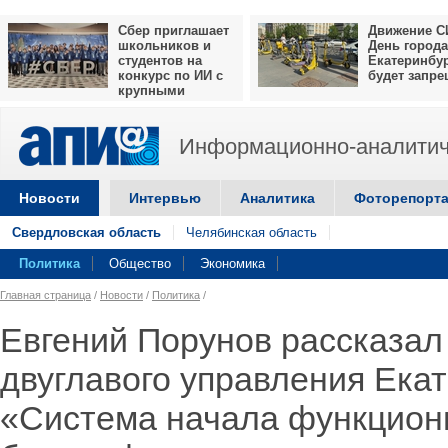
Сбер приглашает
Движение С
школьников и
День города
студентов на
Екатеринбу
конкурс по ИИ с
будет запр
крупными
призами
Информационно-аналитич
Новости
Интервью
Аналитика
Фоторепорт
Свердловская область
Челябинская область
Политика
Общество
Экономика
Главная страница
/
Новости
/
Политика
/
Евгений Порунов рассказал
двуглавого управления Ека
«Система начала функцион