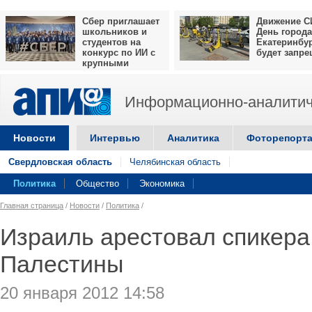
Сбер приглашает
Движение С
школьников и
День города
студентов на
Екатеринбу
конкурс по ИИ с
будет запр
крупными
призами
Информационно-аналитич
Новости
Интервью
Аналитика
Фоторепорт
Свердловская область
Челябинская область
Политика
Общество
Экономика
Главная страница
/
Новости
/
Политика
/
Израиль арестовал спикера
Палестины
20 января 2012 14:58