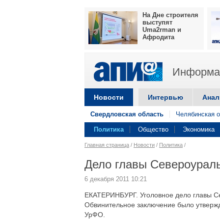
На Дне строителя
выступят
Uma2rman и
Афродита
Информац
Новости
Интервью
Анал
Свердловская область
Челябинская о
Политика
Общество
Экономика
Главная страница
/
Новости
/
Политика
/
Дело главы Североурал
6 декабря 2011 10:21
ЕКАТЕРИНБУРГ. Уголовное дело главы Се
Обвинительное заключение было утвержд
УрФО.