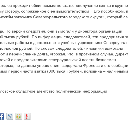
олов проходит обвиняемым по статье «получение взятки в крупн
у сговору, сопряженное с ее вымогательством». Его пособником, 
Службы заказчика Североуральского городского округа», который с
а. По версии следствия, они вымогали у директора организаций
0 тысяч рублей. По информации следователей, эти предприятия з
тельные работы в дошкольных и учебных учреждениях Североураль
миллионов рублей. По словам следователей, чиновники вымогали
от и перечисление долга, угрожая, что, в противном случае, дирек
тречей с представителями североуральской власти бизнесмен
которые, по данным управления, задержали Фролова и его сообщн
ими первой части взятки (300 тысяч рублей, половина – наличными
ловское областное агентство политической информации»