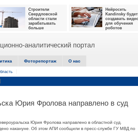
Строители
Нейросеть
Свердловской
Kandinsky будет
области стали
создавать виде
зарабатывать
для обучения
больше
роботов
ионно-аналитический портал
итика
Фоторепортаж
О нас
бласть
ьска Юрия Фролова направлено в суд
вероуральска Юрия Фролова направлено в областной суд.
ено накануне. Об этом АПИ сообщили в пресс-службе ГУ МВД по