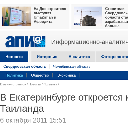
На Дне строителя
Строители
выступят
Свердловск
Uma2rman и
области ста
Афродита
зарабатыва
больше
Информационно-аналитич
Новости
Интервью
Аналитика
Фоторепорт
Свердловская область
Челябинская область
Политика
Общество
Экономика
Главная страница
/
Новости
/
Политика
/
В Екатеринбурге откроется 
Таиланда
6 октября 2011 15:51