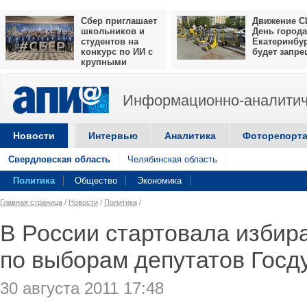
Сбер приглашает
Движение С
школьников и
День города
студентов на
Екатеринбу
конкурс по ИИ с
будет запр
крупными
призами
Информационно-аналитич
Новости
Интервью
Аналитика
Фоторепорт
Свердловская область
Челябинская область
Политика
Общество
Экономика
Главная страница
/
Новости
/
Политика
/
В России стартовала избир
по выборам депутатов Гос
30 августа 2011 17:48