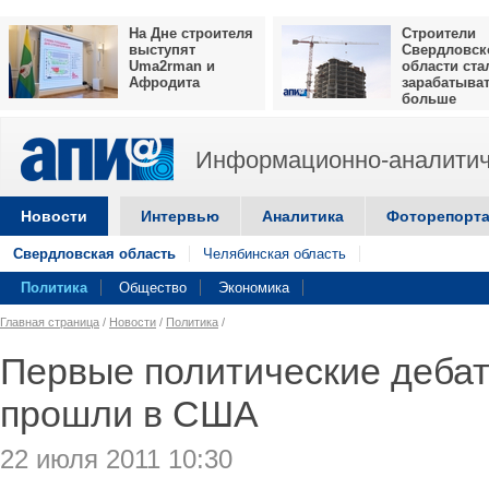
На Дне строителя
Строители
выступят
Свердловск
Uma2rman и
области ста
Афродита
зарабатыва
больше
Информационно-аналитич
Новости
Интервью
Аналитика
Фоторепорт
Свердловская область
Челябинская область
Политика
Общество
Экономика
Главная страница
/
Новости
/
Политика
/
Первые политические дебаты
прошли в США
22 июля 2011 10:30