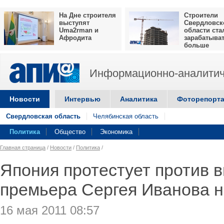
На Дне строителя
Строители
выступят
Свердловск
Uma2rman и
области ста
Афродита
зарабатыва
больше
Информационно-аналитич
Новости
Интервью
Аналитика
Фоторепорт
Свердловская область
Челябинская область
Политика
Общество
Экономика
Главная страница
/
Новости
/
Политика
/
Япония протестует против в
премьера Сергея Иванова 
16 мая 2011 08:57