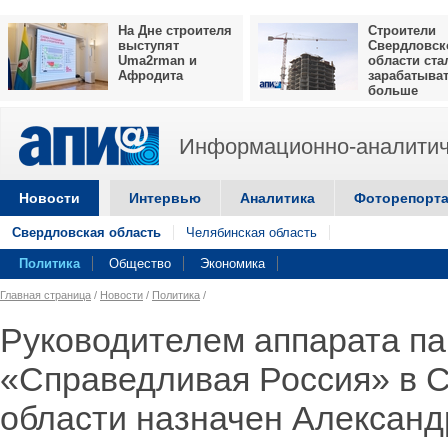
На Дне строителя
Строители
выступят
Свердловск
Uma2rman и
области ста
Афродита
зарабатыва
больше
Информационно-аналитич
Новости
Интервью
Аналитика
Фоторепорт
Свердловская область
Челябинская область
Политика
Общество
Экономика
Главная страница
/
Новости
/
Политика
/
Руководителем аппарата па
«Справедливая Россия» в 
области назначен Александ