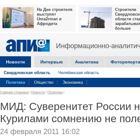
На Дне строителя
Строители
выступят
Свердловск
Uma2rman и
области ста
Афродита
зарабатыва
больше
Информационно-аналитич
Новости
Интервью
Аналитика
Фоторепорт
Свердловская область
Челябинская область
Политика
Общество
Экономика
Главная страница
/
Новости
/
Политика
/
МИД: Суверенитет России 
Курилами сомнению не пол
24 февраля 2011 16:02