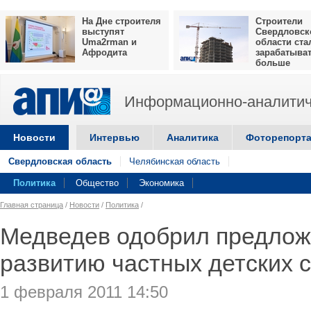
На Дне строителя
Строители
выступят
Свердловск
Uma2rman и
области ста
Афродита
зарабатыва
больше
Информационно-аналитич
Новости
Интервью
Аналитика
Фоторепорт
Свердловская область
Челябинская область
Политика
Общество
Экономика
Главная страница
/
Новости
/
Политика
/
Медведев одобрил предло
развитию частных детских 
1 февраля 2011 14:50