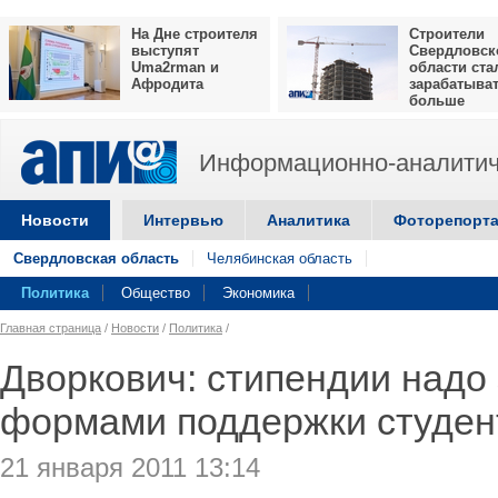
На Дне строителя
Строители
выступят
Свердловск
Uma2rman и
области ста
Афродита
зарабатыва
больше
Информационно-аналитич
Новости
Интервью
Аналитика
Фоторепорт
Свердловская область
Челябинская область
Политика
Общество
Экономика
Главная страница
/
Новости
/
Политика
/
Дворкович: стипендии надо
формами поддержки студен
21 января 2011 13:14