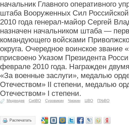
начальник Главного оперативного уп
штаба Вооруженных Сил Российской
2010 года генерал-майор Сергей Вл
назначен начальником штаба — пер
командующего войсками Приволжско-
округа. Очередное воинское звание 
присвоено Указом Президента Росси
феврале 2010 года. Награжден двум
«За военные заслуги», медалью орде
Отечеством» II степени, медалью ор
Отечеством» I степени.
Медведев
СибВО
Суровикин
Чиркин
ЦВО
ПУрВО
Распечатать