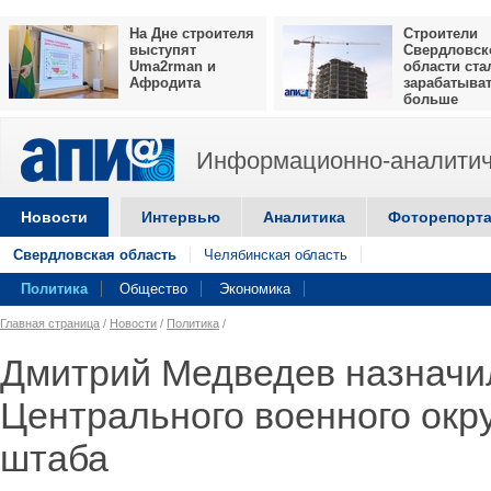
На Дне строителя
Строители
выступят
Свердловск
Uma2rman и
области ста
Афродита
зарабатыва
больше
Информационно-аналитич
Новости
Интервью
Аналитика
Фоторепорт
Свердловская область
Челябинская область
Политика
Общество
Экономика
Главная страница
/
Новости
/
Политика
/
Дмитрий Медведев назначи
Центрального военного окру
штаба