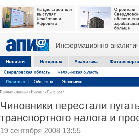
На Дне строителя
Строители
выступят
Свердловск
Uma2rman и
области ста
Афродита
зарабатыва
больше
Информационно-аналитич
Новости
Интервью
Аналитика
Фоторепорт
Свердловская область
Челябинская область
Политика
Общество
Экономика
Главная страница
/
Новости
/
Политика
/
Чиновники перестали пуга
транспортного налога и про
19 сентября 2008 13:55