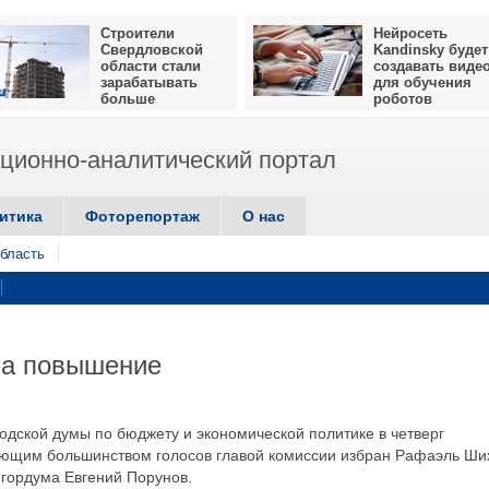
Строители
Нейросеть
Свердловской
Kandinsky будет
области стали
создавать виде
зарабатывать
для обучения
больше
роботов
ионно-аналитический портал
итика
Фоторепортаж
О нас
бласть
на повышение
одской думы по бюджету и экономической политике в четверг
яющим большинством голосов главой комиссии избран Рафаэль Ши
 гордума Евгений Порунов.