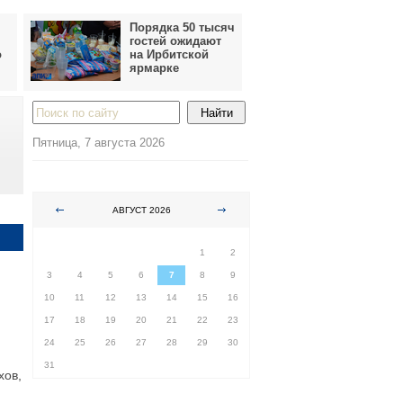
Порядка 50 тысяч
гостей ожидают
о
на Ирбитской
ярмарке
Пятница, 7 августа 2026
АВГУСТ 2026
ПН
ВТ
СР
ЧТ
ПТ
СБ
ВС
1
2
3
4
5
6
7
8
9
10
11
12
13
14
15
16
17
18
19
20
21
22
23
24
25
26
27
28
29
30
31
хов,