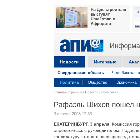
На Дне строителя
выступят
Uma2rman и
Афродита
Информац
Новости
Интервью
Анал
Свердловская область
Челябинская о
Политика
Общество
Экономика
Главная страница
/
Новости
/
Политика
/
Рафаэль Шихов пошел 
3 апреля 2008 12:33
ЕКАТЕРИНБУРГ. 3 апреля.
Комиссия гор
определилась с руководителем. Подавл
кандидатуру которого внес председатель