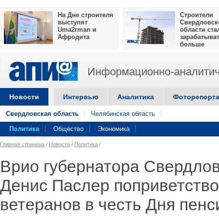
На Дне строителя
Строители
выступят
Свердловск
Uma2rman и
области ста
Афродита
зарабатыва
больше
Информационно-аналитич
Новости
Интервью
Аналитика
Фоторепорт
Свердловская область
Челябинская область
Политика
Общество
Экономика
Главная страница
/
Новости
/
Политика
/
Врио губернатора Свердлов
Денис Паслер поприветство
ветеранов в честь Дня пенс