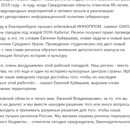
2019 году - в году, когда Свердловская область отметила 85-летие,
еждународных мероприятий и активно вошла в реализацию
ет департамент информационной политики губернатора.
году в Екатеринбурге прошел юбилейный ИННОПРОМ, саммит GMIS
нь городов под эгидой ООН-Хабитат. Регион получил право провед
ду, а это, по словам Евгения Куйвашева, новая задача и новый вы
итием Среднего Урала. Проведение студенческих игр даст новый
 с тем глава региона обратил внимание депутатского корпуса на
еющие богатую историю и культуру.
ся, очень воодушевлен этой рабочей поездкой. Наш регион - место
а, но это еще и один из историко-культурных центров страны: Ирб
ие наши заводские города достойны того, чтобы их наследие
ся этой работой», - сказал Евгений Куйвашев, выразив слова
своим территориям.
вской области и лично вам, Евгений Владимирович, за то, что вы
е на диалог, и мы вместе находим решение того или иного вопроса
находить и принимать разумные решения для того, чтобы наша
 из лучших регионов России. Мы желаем нашему региону перешагн
ого бюджета», - отметила сегодня председатель Законодательног