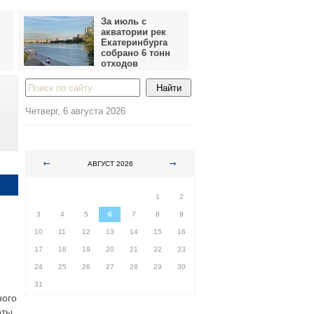
За июль с
акватории рек
Екатеринбурга
собрано 6 тонн
отходов
Четверг, 6 августа 2026
АВГУСТ 2026
ПН
ВТ
СР
ЧТ
ПТ
СБ
ВС
1
2
3
4
5
6
7
8
9
10
11
12
13
14
15
16
17
18
19
20
21
22
23
24
25
26
27
28
29
30
31
ного
оты