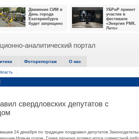
Движение СИМ в
УБРиР примет
День города
участие в
Екатеринбурга
фестивале
будет запрещено
«Энергия РМК.
Лето»
ионно-аналитический портал
итика
Фоторепортаж
О нас
бласть
авил свердловских депутатов с
дом
вашев 24 декабря по традиции поздравил депутатов Законодатель
пающим Новым годом. Глава региона подвел итоги совместной раб