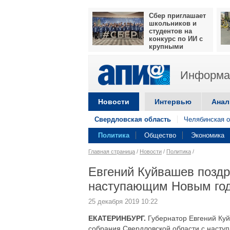
Сбер приглашает
школьников и
студентов на
конкурс по ИИ с
крупными
призами
Информац
Новости
Интервью
Анал
Свердловская область
Челябинская о
Политика
Общество
Экономика
Главная страница
/
Новости
/
Политика
/
Евгений Куйвашев поздр
наступающим Новым го
25 декабря 2019 10:22
ЕКАТЕРИНБУРГ.
Губернатор Евгений Куй
собрания Свердловской области с насту