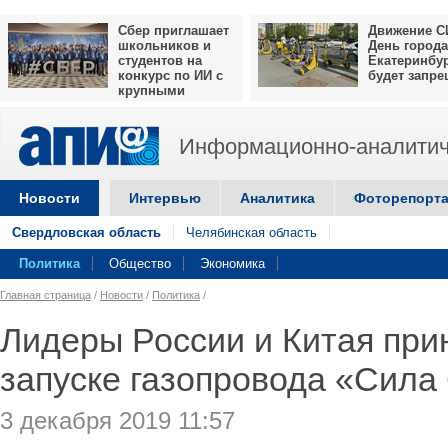
Сбер приглашает
Движение С
школьников и
День города
студентов на
Екатеринбу
конкурс по ИИ с
будет запр
крупными
призами
Информационно-аналитич
Новости
Интервью
Аналитика
Фоторепорт
Свердловская область
Челябинская область
Политика
Общество
Экономика
Главная страница
/
Новости
/
Политика
/
Лидеры России и Китая при
запуске газопровода «Сила
3 декабря 2019 11:57