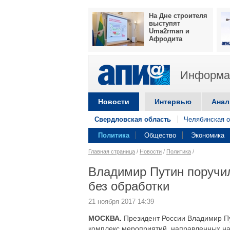
На Дне строителя
выступят
Uma2rman и
Афродита
Информац
Новости
Интервью
Анал
Свердловская область
Челябинская о
Политика
Общество
Экономика
Главная страница
/
Новости
/
Политика
/
Владимир Путин поручил
без обработки
21 ноября 2017 14:39
МОСКВА.
Президент России Владимир Пу
комплекс мероприятий, направленных на