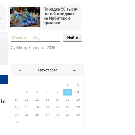
Порядка 50 тысяч
гостей ожидают
о
на Ирбитской
ярмарке
Суббота, 8 августа 2026
АВГУСТ 2026
ПН
ВТ
СР
ЧТ
ПТ
СБ
ВС
1
2
3
4
5
6
7
8
9
ны
10
11
12
13
14
15
16
17
18
19
20
21
22
23
24
25
26
27
28
29
30
31