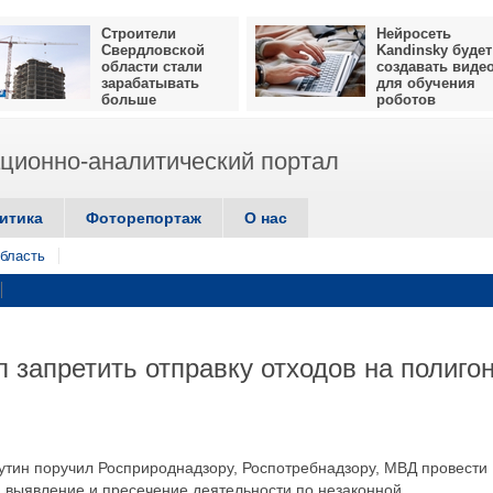
Строители
Нейросеть
Свердловской
Kandinsky будет
области стали
создавать виде
зарабатывать
для обучения
больше
роботов
ионно-аналитический портал
итика
Фоторепортаж
О нас
бласть
 запретить отправку отходов на полиго
тин поручил Росприроднадзору, Роспотребнадзору, МВД провести
 выявление и пресечение деятельности по незаконной