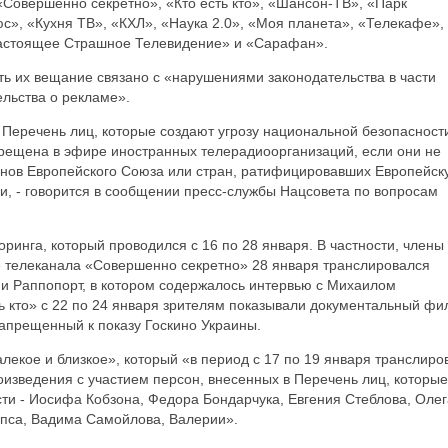
«Совершенно секретно», «Кто есть кто», «Шансон-ТВ», «Парк
с», «Кухня ТВ», «КХЛ», «Наука 2.0», «Моя планета», «Телекафе»,
Настоящее Страшное Телевидение» и «Сарафан».
ть их вещание связано с «нарушениями законодательства в части
льства о рекламе».
в Перечень лиц, которые создают угрозу национальной безопасности
прещена в эфире иностранных телерадиоорганизаций, если они не
нов Европейского Союза или стран, ратифицировавших Европейск
и, - говорится в сообщении пресс-службы Нацсовета по вопросам
инга, который проводился с 16 по 28 января. В частности, члены
е телеканала «Совершенно секретно» 28 января транслировался
и Раппопорт, в котором содержалось интервью с Михаилом
ь кто» с 22 по 24 января зрителям показывали документальный фи
апрещенный к показу Госкино Украины.
екое и близкое», который «в период с 17 по 19 января транслиро
изведения с участием персон, внесенных в Перечень лиц, которые
ти - Иосифа Кобзона, Федора Бондарчука, Евгения Стеблова, Олег
епса, Вадима Самойлова, Валерии».