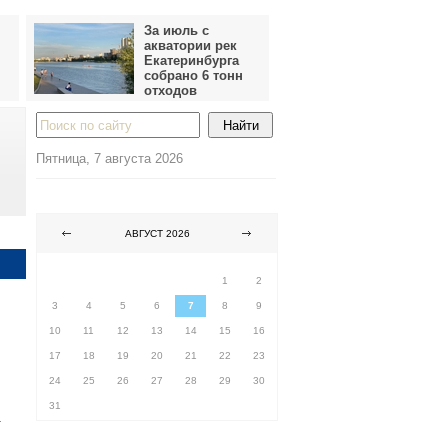
За июль с
акватории рек
Екатеринбурга
собрано 6 тонн
отходов
Пятница, 7 августа 2026
АВГУСТ 2026
ПН
ВТ
СР
ЧТ
ПТ
СБ
ВС
1
2
3
4
5
6
7
8
9
10
11
12
13
14
15
16
17
18
19
20
21
22
23
24
25
26
27
28
29
30
31
.