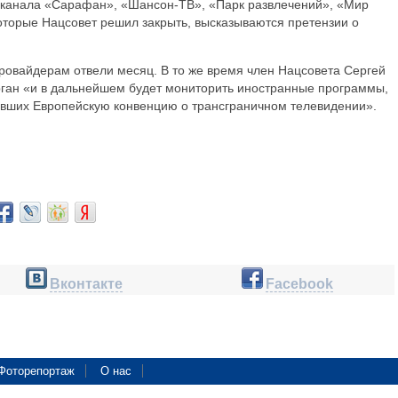
еканала «Сарафан», «Шансон-ТВ», «Парк развлечений», «Мир
оторые Нацсовет решил закрыть, высказываются претензии о
овайдерам отвели месяц. В то же время член Нацсовета Сергей
орган «и в дальнейшем будет мониторить иностранные программы,
вших Европейскую конвенцию о трансграничном телевидении».
Вконтакте
Facebook
Фоторепортаж
О нас