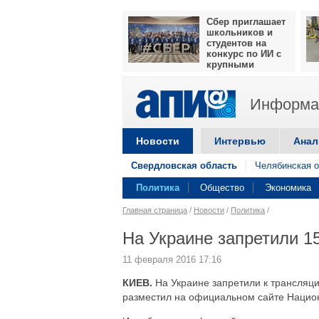
Сбер приглашает
школьников и
студентов на
конкурс по ИИ с
крупными
призами
Информац
Новости
Интервью
Анал
Свердловская область
Челябинская о
Политика
Общество
Экономика
Главная страница
/
Новости
/
Политика
/
На Украине запретили 1
11 февраля 2016 17:16
КИЕВ.
На Украине запретили к трансляц
разместил на официальном сайте Нацио