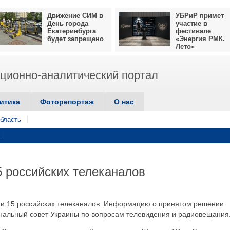
Движение СИМ в
УБРиР примет
День города
участие в
Екатеринбурга
фестивале
будет запрещено
«Энергия РМК.
Лето»
ионно-аналитический портал
итика
Фоторепортаж
О нас
бласть
5 российских телеканалов
ии 15 российских телеканалов. Информацию о принятом решении
нальный совет Украины по вопросам телевидения и радиовещания