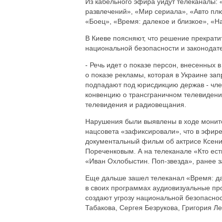
Из кабельного эфира уйдут телеканалы: 
развлечений», «Мир сериала», «Авто плю
«Боец», «Время: далекое и близкое», «
В Киеве поясняют, что решение прекрати
национальной безопасности и законодате
- Речь идет о показе персон, внесенных 
о показе рекламы, которая в Украине за
подпадают под юрисдикцию держав - чле
конвенцию о трансграничном телевидени
телевидения и радиовещания.
Нарушения были выявлены в ходе монитор
нацсовета «зафиксировали», что в эфир
документальный фильм об актрисе Ксени
Пореченковым. А на телеканале «Кто ест
«Иван Охлобыстин. Поп-звезда», ранее з
Еще дальше зашел телеканал «Время: дал
в своих программах аудиовизуальные про
создают угрозу национальной безопаснос
Табакова, Сергея Безрукова, Григория Л