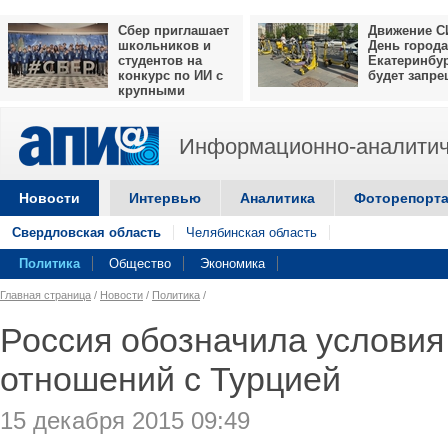
Сбер приглашает
Движение С
школьников и
День города
студентов на
Екатеринбу
конкурс по ИИ с
будет запр
крупными
призами
Информационно-аналитич
Новости
Интервью
Аналитика
Фоторепорт
Свердловская область
Челябинская область
Политика
Общество
Экономика
Главная страница
/
Новости
/
Политика
/
Россия обозначила условия
отношений с Турцией
15 декабря 2015 09:49