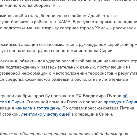
ии министерства обороны РФ.
мирований и склад боеприпасов в районе Идлиб, а также
нкт боевиков в районе н.п. ХАМА. В результате прямого попадан
 подготовке машин к взрыву севернее города Хомс», - рассказали 
оссийской авиации согласовываются с руководством сирийской ар
нута оперативная группа военного министерства Сирии.
селения, объекты для ударов российской авиации назначаются ст
нове подтвержденных разведывательных данных, поступающих из
остоверной информации о местоположении террористов и результа
ся средства космической разведки и беспилотные летательные
ерации одобрил просьбу президента РФ Владимира Путина
об
сил в Сирии
. О военной помощи Россию попросил
президент Сири
авиация
нанесла в тот же день
. По словам пресс-секретаря Путина
й страной,
легитимно участвующей
в операции в Сирии.
дловское областное агентство политической информации».