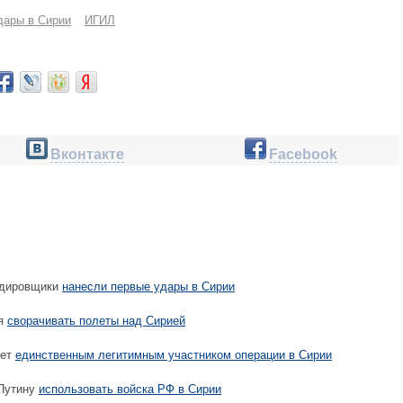
дары в Сирии
ИГИЛ
Вконтакте
Facebook
рдировщики
нанесли первые удары в Сирии
ся
сворачивать полеты над Сирией
дет
единственным легитимным участником операции в Сирии
Путину
использовать войска РФ в Сирии