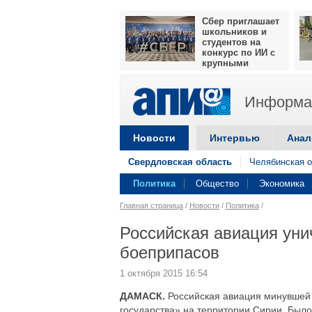
Сбер приглашает
школьников и
студентов на
конкурс по ИИ с
крупными
призами
Информац
Новости
Интервью
Анал
Свердловская область
Челябинская о
Политика
Общество
Экономика
Главная страница
/
Новости
/
Политика
/
Российская авиация уни
боеприпасов
1 октября 2015 16:54
ДАМАСК.
Российская авиация минувшей 
государства» на территории Сирии. Был