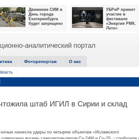
Движение СИМ в
УБРиР примет
День города
участие в
Екатеринбурга
фестивале
будет запрещено
«Энергия РМК.
Лето»
ионно-аналитический портал
итика
Фоторепортаж
О нас
бласть
чтожила штаб ИГИЛ в Сирии и склад
ночью нанесла удары по четырем объектам «Исламского
о совершено восемь самолетовылетов Су-24М и Су-25, - сообщили