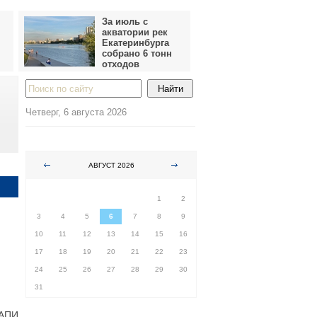
За июль с
акватории рек
Екатеринбурга
собрано 6 тонн
отходов
Четверг, 6 августа 2026
АВГУСТ 2026
ПН
ВТ
СР
ЧТ
ПТ
СБ
ВС
1
2
3
4
5
6
7
8
9
10
11
12
13
14
15
16
17
18
19
20
21
22
23
24
25
26
27
28
29
30
31
 АПИ