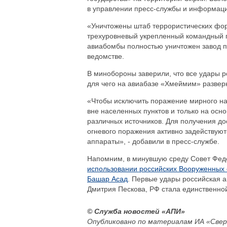
в управлении пресс-службы и информац
«Уничтожены штаб террористических фор
трехуровневый укрепленный командный пу
авиабомбы полностью уничтожен завод по
ведомстве.
В минобороны заверили, что все удары р
для чего на авиабазе «Хмеймим» развер
«Чтобы исключить поражение мирного на
вне населенных пунктов и только на ос
различных источников. Для получения д
огневого поражения активно задействуют
аппараты», - добавили в пресс-службе.
Напомним, в минувшую среду Совет Фед
использовании российских Вооруженных 
Башар Асад
. Первые удары российская 
Дмитрия Пескова, РФ стала единственно
© Служба новостей «АПИ»
Опубликовано по материалам ИА «Свер