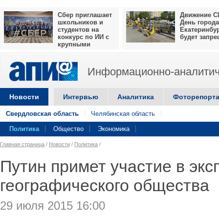
Сбер приглашает
Движение С
школьников и
День города
студентов на
Екатеринбу
конкурс по ИИ с
будет запр
крупными
призами
Информационно-аналитич
Новости
Интервью
Аналитика
Фоторепорт
Свердловская область
Челябинская область
Политика
Общество
Экономика
Главная страница
/
Новости
/
Политика
/
Путин примет участие в экс
географического общества
29 июля 2015 16:00