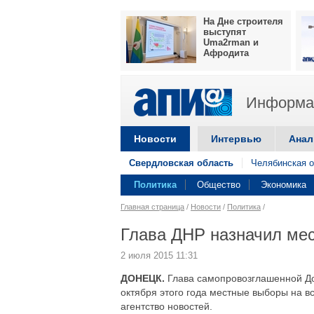
На Дне строителя
выступят
Uma2rman и
Афродита
Информац
Новости
Интервью
Анал
Свердловская область
Челябинская о
Политика
Общество
Экономика
Главная страница
/
Новости
/
Политика
/
Глава ДНР назначил ме
2 июля 2015 11:31
ДОНЕЦК.
Глава самопровозглашенной До
октября этого года местные выборы на в
агентство новостей.