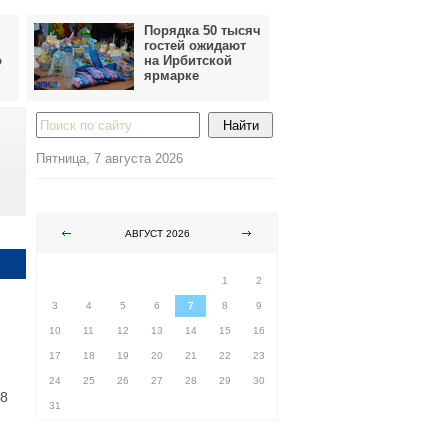
Порядка 50 тысяч
гостей ожидают
о
на Ирбитской
ярмарке
Пятница, 7 августа 2026
АВГУСТ 2026
ПН
ВТ
СР
ЧТ
ПТ
СБ
ВС
1
2
3
4
5
6
7
8
9
10
11
12
13
14
15
16
17
18
19
20
21
22
23
24
25
26
27
28
29
30
18
31