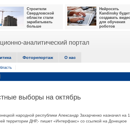
Строители
Нейросеть
Свердловской
Kandinsky будет
области стали
создавать виде
зарабатывать
для обучения
больше
роботов
ионно-аналитический портал
итика
Фоторепортаж
О нас
бласть
стные выборы на октябрь
нецкой народной республики Александр Захарченко назначил на 
сей территории ДНР,- пишет «Интерфакс» со ссылкой на Донецкое