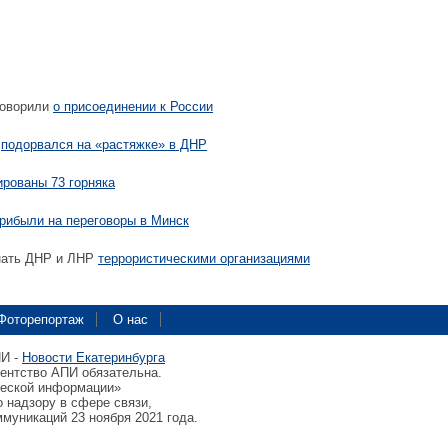
говорили
о присоединении к России
р
подорвался на «растяжке» в ДНР
ированы 73 горняка
рибыли на переговоры в Минск
нать ДНР и ЛНР
террористическими организациями
Фоторепортаж
О нас
ПИ -
Новости Екатеринбурга
гентство АПИ обязательна.
ческой информации»
 надзору в сфере связи,
муникаций 23 ноября 2021 года.