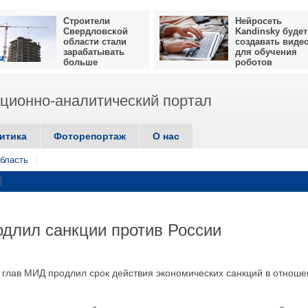
Строители
Нейросеть
Свердловской
Kandinsky будет
области стали
создавать виде
зарабатывать
для обучения
больше
роботов
ионно-аналитический портал
итика
Фоторепортаж
О нас
бласть
одлил санкции против России
е глав МИД продлил срок действия экономических санкций в отнош