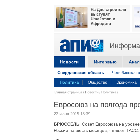
На Дне строителя
выступят
Uma2rman и
Афродита
Информац
Новости
Интервью
Анал
Свердловская область
Челябинская о
Политика
Общество
Экономика
Главная страница
/
Новости
/
Политика
/
Евросоюз на полгода пр
22 июня 2015 13:39
БРЮССЕЛЬ
. Совет Евросоюза на уровн
России на шесть месяцев, - пишет ТАСС.