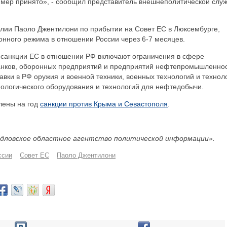
мер принято», - сообщил представитель внешнеполитической слу
алии Паоло Джентилони по прибытии на Совет ЕС в Люксембурге,
онного режима в отношении России через 6-7 месяцев.
 санкции ЕС в отношении РФ включают ограничения в сфере
анков, оборонных предприятий и предприятий нефтепромышленнос
авки в РФ оружия и военной техники, военных технологий и технол
нологического оборудования и технологий для нефтедобычи.
лены на год
санкции против Крыма и Севастополя
.
дловское областное агентство политической информации».
ссии
Совет ЕС
Паоло Джентилони