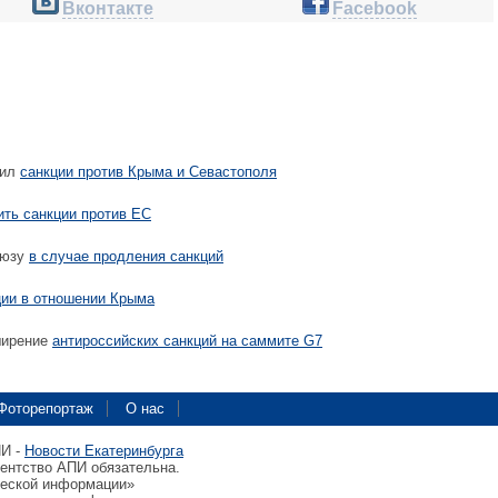
Вконтакте
Facebook
лил
санкции против Крыма и Севастополя
ить санкции против ЕС
оюзу
в случае продления санкций
ции в отношении Крыма
ширение
антироссийских санкций на саммите G7
Фоторепортаж
О нас
ПИ -
Новости Екатеринбурга
гентство АПИ обязательна.
ческой информации»