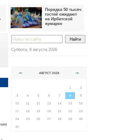
Порядка 50 тысяч
гостей ожидают
о
на Ирбитской
ярмарке
Суббота, 8 августа 2026
АВГУСТ 2026
ПН
ВТ
СР
ЧТ
ПТ
СБ
ВС
1
2
3
4
5
6
7
8
9
10
11
12
13
14
15
16
17
18
19
20
21
22
23
24
25
26
27
28
29
30
ении
31