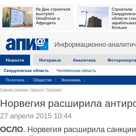
На Дне строителя
Строители
выступят
Свердловск
Uma2rman и
области ста
Афродита
зарабатыва
больше
Информационно-аналитич
Новости
Интервью
Аналитика
Фоторепорт
Свердловская область
Челябинская область
Политика
Общество
Экономика
Главная страница
/
Новости
/
Политика
/
Норвегия расширила антиро
27 апреля 2015 10:44
ОСЛО
. Норвегия расширила санкции