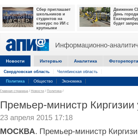
Сбер приглашает
Движение С
школьников и
День города
студентов на
Екатеринбу
конкурс по ИИ с
будет запр
крупными
призами
Информационно-аналитич
Новости
Интервью
Аналитика
Фоторепорт
Свердловская область
Челябинская область
Политика
Общество
Экономика
Главная страница
/
Новости
/
Политика
/
Премьер-министр Киргизии 
23 апреля 2015 17:18
МОСКВА
. Премьер-министр Киргиз