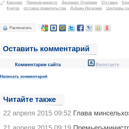
Киргизия
Премьер-министр
Джоомарт Оторбаев
Отставка
Кон
Кумтор
отставка правительства
Дуйшен Ирсалиев
Центерры го
Распечатать
Оставить комментарий
Комментарии сайта
Вконтакте
Написать комментарий
Читайте также
22 апреля 2015 09:52
Глава минсельх
21 апреля 2015 09:19
Премьер-минист