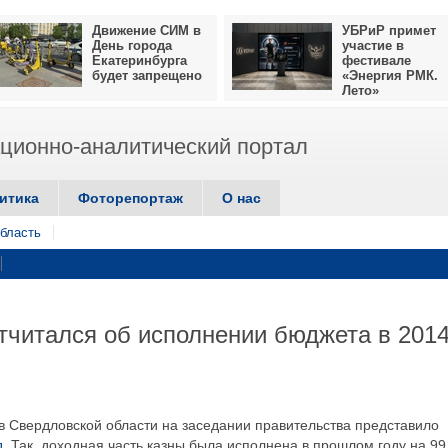
Движение СИМ в
УБРиР примет
День города
участие в
Екатеринбурга
фестивале
будет запрещено
«Энергия РМК.
Лето»
ионно-аналитический портал
итика
Фоторепортаж
О нас
бласть
читался об исполнении бюджета в 201
в Свердловской области на заседании правительства представило
д
. Так, доходная часть казны была исполнена в прошлом году на 99