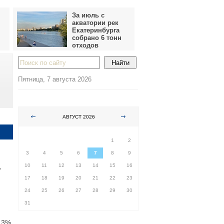
За июль с
акватории рек
Екатеринбурга
собрано 6 тонн
отходов
Пятница, 7 августа 2026
АВГУСТ 2026
ПН
ВТ
СР
ЧТ
ПТ
СБ
ВС
1
2
3
4
5
6
7
8
9
4
10
11
12
13
14
15
16
17
18
19
20
21
22
23
24
25
26
27
28
29
30
31
,3%,