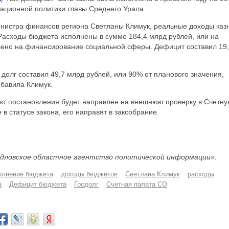
ационной политики главы Среднего Урала.
нистра финансов региона Светланы Климук, реальные доходы каз
 Расходы бюджета исполнены в сумме 184,4 млрд рублей, или на
лено на финансирование социальной сферы. Дефицит составил 19
долг составил 49,7 млрд рублей, или 90% от планового значения,
обавила Климук.
кт постановления будет направлен на внешнюю проверку в Счетн
 в статусе закона, его направят в заксобрание.
дловское областное агентство политической информации».
олнение бюджета
доходы бюджетов
Светлана Климук
расходы
а
Дефицит бюджета
Госдолг
Счетная палата СО