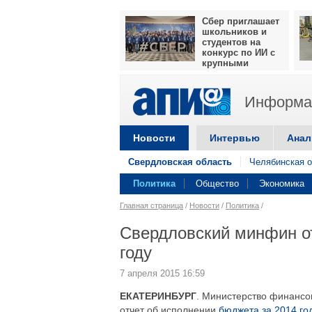
Сбер приглашает
школьников и
студентов на
конкурс по ИИ с
крупными
призами
Информац
Новости
Интервью
Анал
Свердловская область
Челябинская о
Политика
Общество
Экономика
Главная страница
/
Новости
/
Политика
/
Свердловский минфин от
году
7 апреля 2015 16:59
ЕКАТЕРИНБУРГ
. Министерство финансо
отчет об исполнении
бюджета за 2014 го