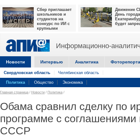
Сбер приглашает
Движение С
школьников и
День города
студентов на
Екатеринбу
конкурс по ИИ с
будет запр
крупными
призами
Информационно-аналитич
Новости
Интервью
Аналитика
Фоторепорт
Свердловская область
Челябинская область
Политика
Общество
Экономика
Главная страница
/
Новости
/
Политика
/
Обама сравнил сделку по и
программе с соглашениями
СССР