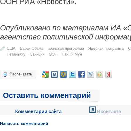
ООН РИА «Новости».
Опубликовано по материалам ИА «
агентство политической информац
США
Барак Обама
иранская программа
Ядерная программа
С
Нетаньяху
Санкции
ООН
Пан Ги Мун
Распечатать
Оставить комментарий
Комментарии сайта
Вконтакте
Написать комментарий