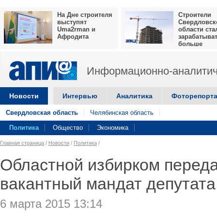
На Дне строителя
Строители
выступят
Свердловск
Uma2rman и
области ста
Афродита
зарабатыва
больше
Информационно-аналитич
Новости
Интервью
Аналитика
Фоторепорт
Свердловская область
Челябинская область
Политика
Общество
Экономика
Главная страница
/
Новости
/
Политика
/
Областной избирком перед
вакантный мандат депутата
6 марта 2015 13:14