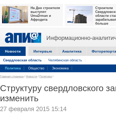
На Дне строителя
Строители
выступят
Свердловск
Uma2rman и
области ста
Афродита
зарабатыва
больше
Информационно-аналитич
Новости
Интервью
Аналитика
Фоторепорт
Свердловская область
Челябинская область
Политика
Общество
Экономика
Главная страница
/
Новости
/
Политика
/
Структуру свердловского за
изменить
27 февраля 2015 15:14