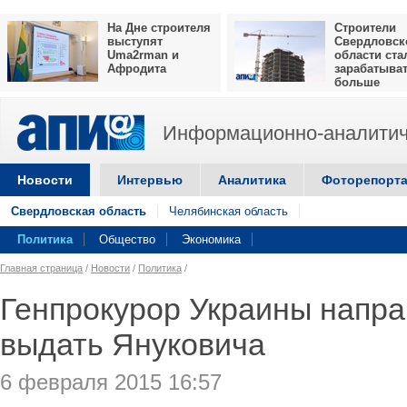
На Дне строителя
Строители
выступят
Свердловск
Uma2rman и
области ста
Афродита
зарабатыва
больше
Информационно-аналитич
Новости
Интервью
Аналитика
Фоторепорт
Свердловская область
Челябинская область
Политика
Общество
Экономика
Главная страница
/
Новости
/
Политика
/
Генпрокурор Украины напра
выдать Януковича
6 февраля 2015 16:57