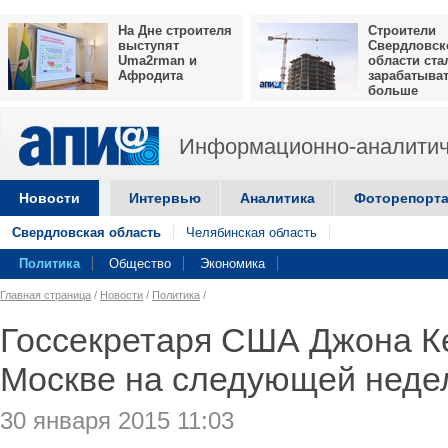
На Дне строителя
Строители
выступят
Свердловск
Uma2rman и
области ста
Афродита
зарабатыва
больше
Информационно-аналитич
Новости
Интервью
Аналитика
Фоторепорт
Свердловская область
Челябинская область
Политика
Общество
Экономика
Главная страница
/
Новости
/
Политика
/
Госсекретаря США Джона К
Москве на следующей неде
30 января 2015 11:03