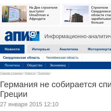
На Дне строителя
Строители
выступят
Свердловск
Uma2rman и
области ста
Афродита
зарабатыва
больше
Информационно-аналитич
Новости
Интервью
Аналитика
Фоторепорт
Свердловская область
Челябинская область
Политика
Общество
Экономика
Главная страница
/
Новости
/
Политика
/
Германия не собирается сп
Греции
27 января 2015 12:10