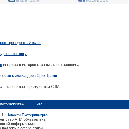
Вконтакте
Facebook
пост президента Италии
одит в отставку
и
впервые в истории страны станет женщина
тит
сын миллиардера Эрик Трамп
ал
становиться президентом США
Фоторепортаж
О нас
ПИ -
Новости Екатеринбурга
гентство АПИ обязательна.
ческой информации»
 надзору в сфере связи,