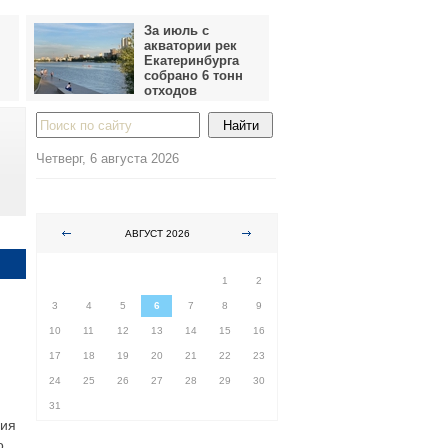
За июль с
акватории рек
Екатеринбурга
собрано 6 тонн
отходов
Четверг, 6 августа 2026
АВГУСТ 2026
ПН
ВТ
СР
ЧТ
ПТ
СБ
ВС
1
2
3
4
5
6
7
8
9
10
11
12
13
14
15
16
17
18
19
20
21
22
23
24
25
26
27
28
29
30
31
ния
о