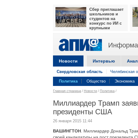
Сбер приглашает
школьников и
студентов на
конкурс по ИИ с
крупными
призами
Информац
Новости
Интервью
Анал
Свердловская область
Челябинская о
Политика
Общество
Экономика
Главная страница
/
Новости
/
Политика
/
Миллиардер Трамп заяви
президенты США
26 января 2015 11:44
ВАШИНГТОН
. Миллиардер Дональд Трам
своей кандидатуры на пост президента С