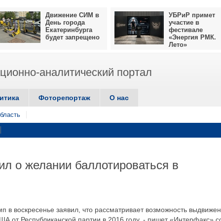
Движение СИМ в
УБРиР примет
День города
участие в
Екатеринбурга
фестивале
будет запрещено
«Энергия РМК.
Лето»
ионно-аналитический портал
итика
Фоторепортаж
О нас
бласть
л о желании баллотироваться в
п в воскресенье заявил, что рассматривает возможность выдвиже
ША от Республиканской партии в 2016 году, - пишет «Интерфакс» с