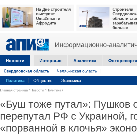
На Дне строителя
Строители
выступят
Свердловск
Uma2rman и
области ста
Афродита
зарабатыва
больше
Информационно-аналитич
Новости
Интервью
Аналитика
Фоторепорт
Свердловская область
Челябинская область
Политика
Общество
Экономика
Главная страница
/
Новости
/
Политика
/
«Буш тоже путал»: Пушков с
перепутал РФ с Украиной, г
«порванной в клочья» экон