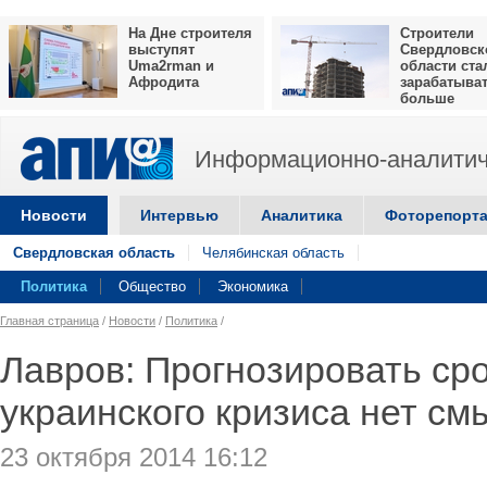
На Дне строителя
Строители
выступят
Свердловск
Uma2rman и
области ста
Афродита
зарабатыва
больше
Информационно-аналитич
Новости
Интервью
Аналитика
Фоторепорт
Свердловская область
Челябинская область
Политика
Общество
Экономика
Главная страница
/
Новости
/
Политика
/
Лавров: Прогнозировать ср
украинского кризиса нет см
23 октября 2014 16:12