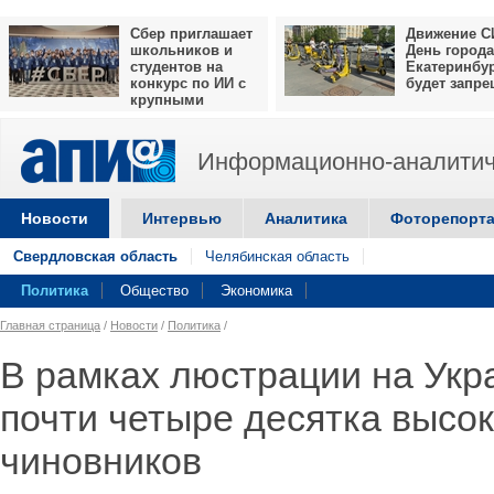
Сбер приглашает
Движение С
школьников и
День города
студентов на
Екатеринбу
конкурс по ИИ с
будет запр
крупными
призами
Информационно-аналитич
Новости
Интервью
Аналитика
Фоторепорт
Свердловская область
Челябинская область
Политика
Общество
Экономика
Главная страница
/
Новости
/
Политика
/
В рамках люстрации на Укр
почти четыре десятка высо
чиновников