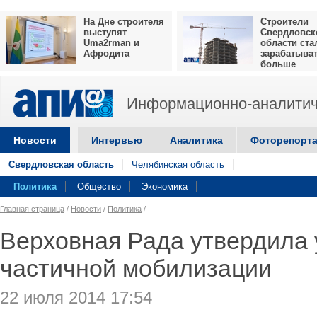
На Дне строителя
Строители
выступят
Свердловск
Uma2rman и
области ста
Афродита
зарабатыва
больше
Информационно-аналитич
Новости
Интервью
Аналитика
Фоторепорт
Свердловская область
Челябинская область
Политика
Общество
Экономика
Главная страница
/
Новости
/
Политика
/
Верховная Рада утвердила 
частичной мобилизации
22 июля 2014 17:54