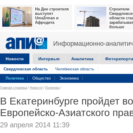
На Дне строителя
Строители
выступят
Свердловск
Uma2rman и
области ста
Афродита
зарабатыва
больше
Информационно-аналитич
Новости
Интервью
Аналитика
Фоторепорт
Свердловская область
Челябинская область
Политика
Общество
Экономика
Главная страница
/
Новости
/
Политика
/
В Екатеринбурге пройдет в
Европейско-Азиатского прав
29 апреля 2014 11:39