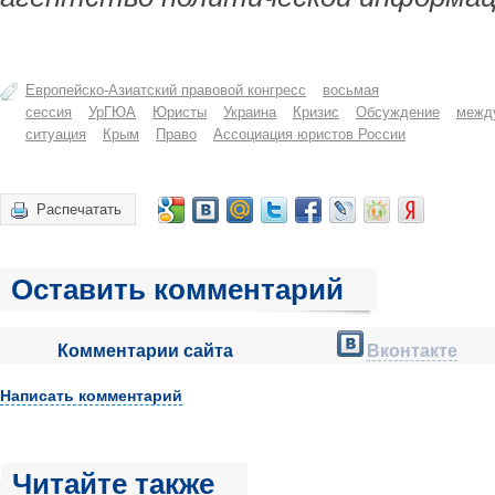
Европейско-Азиатский правовой конгресс
восьмая
сессия
УрГЮА
Юристы
Украина
Кризис
Обсуждение
межд
ситуация
Крым
Право
Ассоциация юристов России
Распечатать
Оставить комментарий
Комментарии сайта
Вконтакте
Написать комментарий
Читайте также