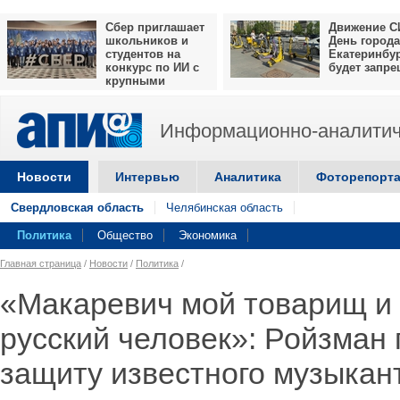
Сбер приглашает
Движение С
школьников и
День города
студентов на
Екатеринбу
конкурс по ИИ с
будет запр
крупными
призами
Информационно-аналитич
Новости
Интервью
Аналитика
Фоторепорт
Свердловская область
Челябинская область
Политика
Общество
Экономика
Главная страница
/
Новости
/
Политика
/
«Макаревич мой товарищ и
русский человек»: Ройзман
защиту известного музыкан