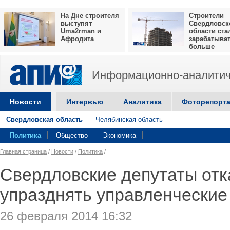
На Дне строителя
Строители
выступят
Свердловск
Uma2rman и
области ста
Афродита
зарабатыва
больше
Информационно-аналитич
Новости
Интервью
Аналитика
Фоторепорт
Свердловская область
Челябинская область
Политика
Общество
Экономика
Главная страница
/
Новости
/
Политика
/
Свердловские депутаты отк
упразднять управленческие
26 февраля 2014 16:32